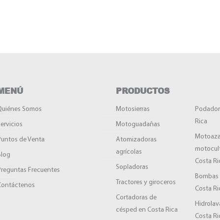
MENÚ
PRODUCTOS
Quiénes Somos
Motosierras
Podador
Rica
ervicios
Motoguadañas
Motoaza
Puntos de Venta
Atomizadoras
motocul
agrícolas
Blog
Costa Ri
Sopladoras
Preguntas Frecuentes
Bombas 
Tractores y giroceros
Contáctenos
Costa Ri
Cortadoras de
Hidrolav
césped en Costa Rica
Costa Ri