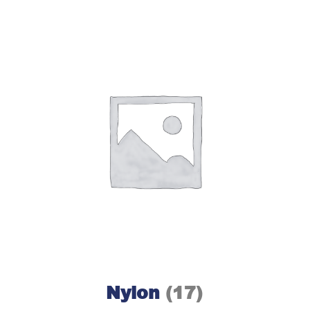
Nylon
(17)