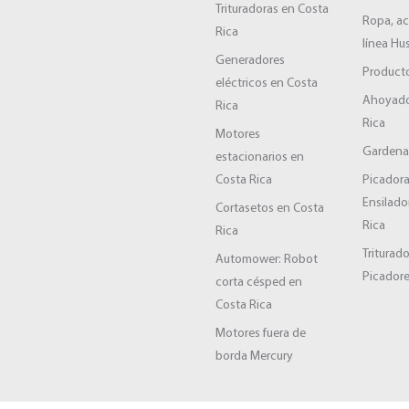
Trituradoras en Costa
Ropa, ac
Rica
línea Hu
Generadores
Producto
eléctricos en Costa
Ahoyado
Rica
Rica
Motores
Garden
estacionarios en
Costa Rica
Picadora
Ensilado
Cortasetos en Costa
Rica
Rica
Triturad
Automower: Robot
Picadore
corta césped en
Costa Rica
Motores fuera de
borda Mercury