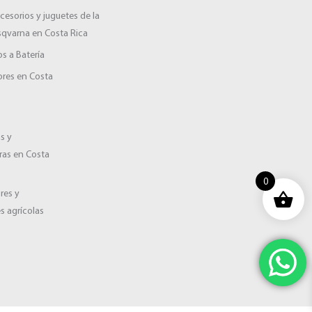
cesorios y juguetes de la
sqvarna en Costa Rica
s a Batería
res en Costa
a
s y
ras en Costa
0
ores y
s agrícolas