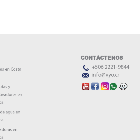
CONTÁCTENOS
+506 2221-9844
as en Costa
info@vyo.cr
das y
tivadores en
ca
de agua en
ca
adoras en
ca