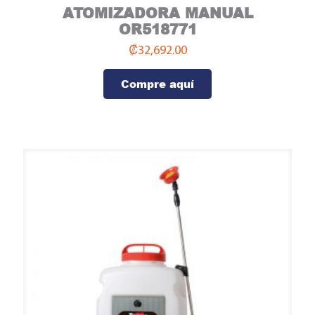
ATOMIZADORA MANUAL
Compre aquí
OR518771
₡
32,692.00
Compre aquí