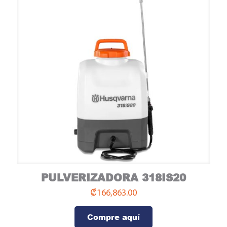
PULVERIZADORA 318IS20
Compre aquí
₡
166,863.00
Compre aquí