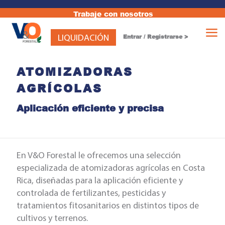
Trabaje con nosotros
LIQUIDACIÓN
Entrar / Registrarse >
ATOMIZADORAS
AGRÍCOLAS
Aplicación eficiente y precisa
mas 135 P
Cadena 10", paso 1/4 (Oregon)
ADIR
+
AÑADI
₡
12,047.00
En V&O Forestal le ofrecemos una selección
especializada de atomizadoras agrícolas en Costa
Rica, diseñadas para la aplicación eficiente y
controlada de fertilizantes, pesticidas y
tratamientos fitosanitarios en distintos tipos de
cultivos y terrenos.