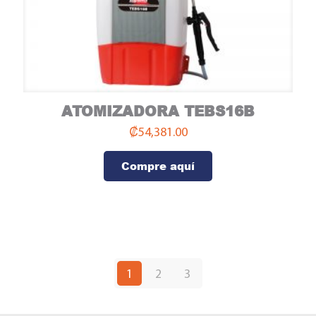
ATOMIZADORA TEBS16B
Compre aquí
₡
54,381.00
Compre aquí
1
2
3