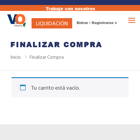
Trabaje con nosotros
LIQUIDACIÓN
Entrar / Registrarse >
FINALIZAR COMPRA
Inicio
Finalizar Compra
Motosierra 365-SP
Tu carrito está vacío.
₡
542,642.00
+
AÑADIR