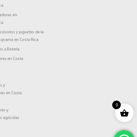
ca
adoras en
ca
cesorios y juguetes de la
sqvarna en Costa Rica
s a Batería
res en Costa
a
s y
ras en Costa
0
ores y
s agrícolas