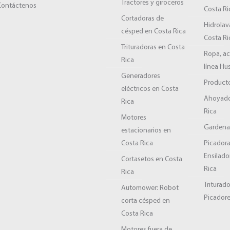
Tractores y giroceros
Contáctenos
Costa Ri
Cortadoras de
Hidrolav
césped en Costa Rica
Costa Ri
Trituradoras en Costa
Ropa, ac
Rica
línea Hu
Generadores
Producto
eléctricos en Costa
Ahoyado
Rica
Rica
Motores
Garden
estacionarios en
Costa Rica
Picadora
Ensilado
Cortasetos en Costa
Rica
Rica
Triturad
Automower: Robot
Picadore
corta césped en
Costa Rica
Motores fuera de