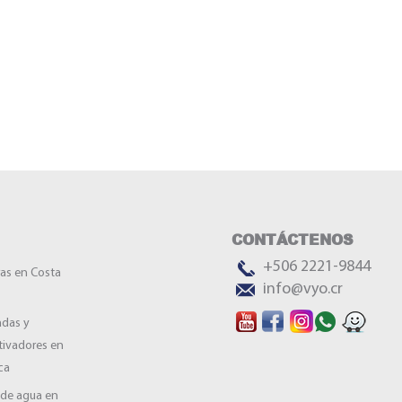
CONTÁCTENOS
+506 2221-9844
as en Costa
info@vyo.cr
das y
tivadores en
ca
de agua en