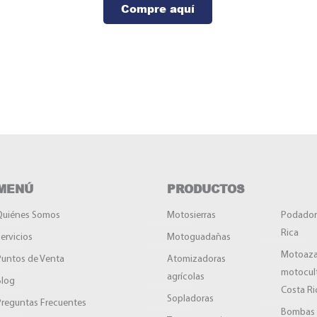
Compre aquí
5.00.
MENÚ
PRODUCTOS
Quiénes Somos
Motosierras
Podador
Rica
ervicios
Motoguadañas
Motoaza
Puntos de Venta
Atomizadoras
motocul
agrícolas
Blog
Costa Ri
Sopladoras
Preguntas Frecuentes
Bombas 