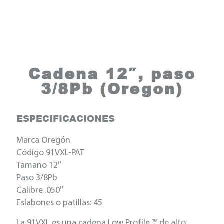
Cadena 12″, paso
3/8Pb (Oregon)
ESPECIFICACIONES
Marca Oregón
Código 91VXL-PAT
Tamaño 12″
Paso 3/8Pb
Calibre .050″
Eslabones o patillas: 45
La 91VXL es una cadena Low Profile ™ de alto