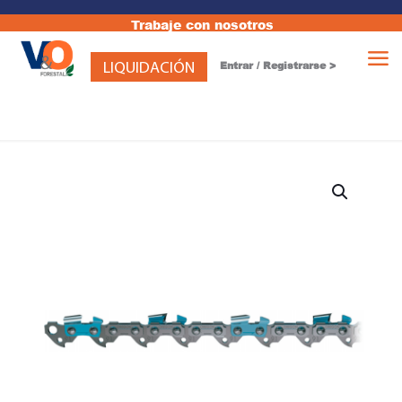
Trabaje con nosotros
LIQUIDACIÓN
Entrar / Registrarse >
Motobomba centrífuga Diesel
TDWP50C-XP
+
AÑADIR
₡
437,801.00