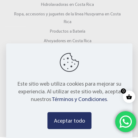
Hidrolavadoras en Costa Rica
Ropa, accesorios y juguetes de la línea Husqvarna en Costa
Rica
Productos a Batería
Ahoyadores en Costa Rica
Gardena
Picadoras y Ensiladoras en Costa Rica
Trituradores y Picadores agrícolas
Este sitio web utiliza cookies para mejorar su
experiencia. Al utilizar este sitio web, acepta
0
CONTÁCTENOS
nuestros
Términos y Condiciones
.
+506 2221-9844
info@vyo.cr
Aceptar todo