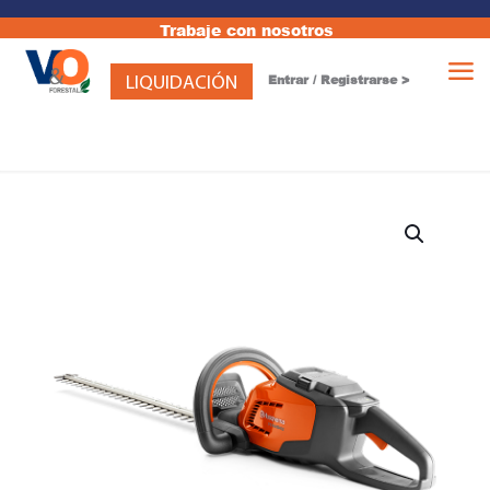
Trabaje con nosotros
LIQUIDACIÓN
Entrar / Registrarse >
Pitón Rociador de Riego Classic
+
AÑADIR
₡
11,783.00