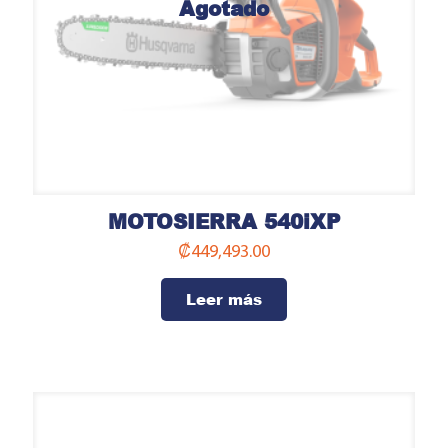
Agotado
MOTOSIERRA 540iXP
₡
449,493.00
Leer más