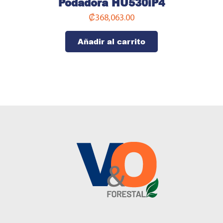
Podadora HU530iP4
₡
368,063.00
Añadir al carrito